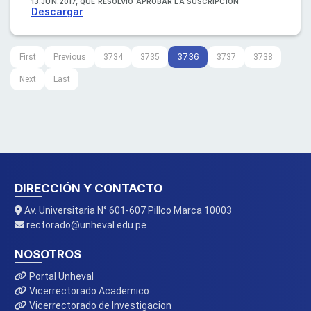
13.JUN.2017, QUE RESOLVIÓ APROBAR LA SUSCRIPCIÓN
Descargar
3736
First
Previous
3734
3735
3737
3738
Next
Last
DIRECCIÓN Y CONTACTO
Av. Universitaria N° 601-607 Pillco Marca 10003
rectorado@unheval.edu.pe
NOSOTROS
Portal Unheval
Vicerrectorado Academico
Vicerrectorado de Investigacion