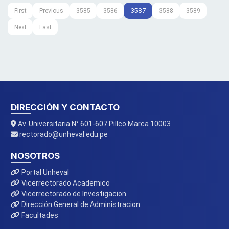
3587
First
Previous
3585
3586
3588
3589
Next
Last
DIRECCIÓN Y CONTACTO
Av. Universitaria N° 601-607 Pillco Marca 10003
rectorado@unheval.edu.pe
NOSOTROS
Portal Unheval
Vicerrectorado Academico
Vicerrectorado de Investigacion
Dirección General de Administracion
Facultades