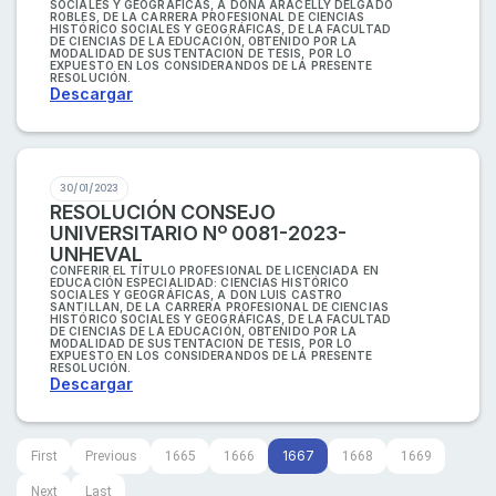
SOCIALES Y GEOGRÁFICAS, A DOÑA ARACELLY DELGADO
ROBLES, DE LA CARRERA PROFESIONAL DE CIENCIAS
HISTÓRICO SOCIALES Y GEOGRÁFICAS, DE LA FACULTAD
DE CIENCIAS DE LA EDUCACIÓN, OBTENIDO POR LA
MODALIDAD DE SUSTENTACION DE TESIS, POR LO
EXPUESTO EN LOS CONSIDERANDOS DE LA PRESENTE
RESOLUCIÓN.
Descargar
30/01/2023
RESOLUCIÓN CONSEJO
UNIVERSITARIO Nº 0081-2023-
UNHEVAL
CONFERIR EL TÍTULO PROFESIONAL DE LICENCIADA EN
EDUCACIÓN ESPECIALIDAD: CIENCIAS HISTÓRICO
SOCIALES Y GEOGRÁFICAS, A DON LUIS CASTRO
SANTILLAN, DE LA CARRERA PROFESIONAL DE CIENCIAS
HISTÓRICO SOCIALES Y GEOGRÁFICAS, DE LA FACULTAD
DE CIENCIAS DE LA EDUCACIÓN, OBTENIDO POR LA
MODALIDAD DE SUSTENTACION DE TESIS, POR LO
EXPUESTO EN LOS CONSIDERANDOS DE LA PRESENTE
RESOLUCIÓN.
Descargar
1667
First
Previous
1665
1666
1668
1669
Next
Last