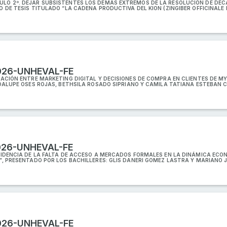
ULO 2º. DEJAR SUBSISTENTES LOS DEMÁS EXTREMOS DE LA RESOLUCIÓN DE DEC
 DE TESIS TITULADO “LA CADENA PRODUCTIVA DEL KION (ZINGIBER OFFICINALE R
026-UNHEVAL-FE
ELACIÓN ENTRE MARKETING DIGITAL Y DECISIONES DE COMPRA EN CLIENTES DE 
UADALUPE OSES ROJAS, BETHSILA ROSADO SIPRIANO Y CAMILA TATIANA ESTEBAN
026-UNHEVAL-FE
NCIDENCIA DE LA FALTA DE ACCESO A MERCADOS FORMALES EN LA DINÁMICA EC
”, PRESENTADO POR LOS BACHILLERES: GLIS DANERI GOMEZ LASTRA Y MARIANO 
026-UNHEVAL-FE