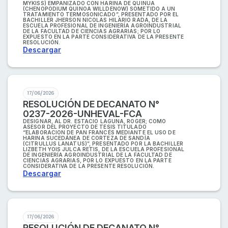
MYKISS) EMPANIZADO CON HARINA DE QUINUA
(CHENOPODIUM QUINOA WILLDENOW) SOMETIDO A UN
TRATAMIENTO TERMOSONICADO”, PRESENTADO POR EL
BACHILLER JHERSON NICOLAS HILARIO RADA, DE LA
ESCUELA PROFESIONAL DE INGENIERÍA AGROINDUSTRIAL
DE LA FACULTAD DE CIENCIAS AGRARIAS; POR LO
EXPUESTO EN LA PARTE CONSIDERATIVA DE LA PRESENTE
RESOLUCIÓN.
Descargar
17/06/2026
RESOLUCIÓN DE DECANATO N°
0237-2026-UNHEVAL-FCA
DESIGNAR, AL DR. ESTACIO LAGUNA, ROGER; COMO
ASESOR DEL PROYECTO DE TESIS TITULADO
“ELABORACION DE PAN FRANCÉS MEDIANTE EL USO DE
HARINA SUCEDÁNEA DE CORTEZA DE SANDÍA
(CITRULLUS LANATUS)”, PRESENTADO POR LA BACHILLER
LIZBETH YOIS JULCA RETIS, DE LA ESCUELA PROFESIONAL
DE INGENIERÍA AGROINDUSTRIAL DE LA FACULTAD DE
CIENCIAS AGRARIAS, POR LO EXPUESTO EN LA PARTE
CONSIDERATIVA DE LA PRESENTE RESOLUCIÓN.
Descargar
17/06/2026
RESOLUCIÓN DE DECANATO N°