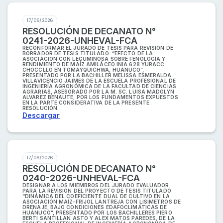
17/06/2026
RESOLUCIÓN DE DECANATO N°
0241-2026-UNHEVAL-FCA
RECONFORMAR EL JURADO DE TESIS PARA REVISIÓN DE
BORRADOR DE TESIS TITULADO: “EFECTO DE LA
ASOCIACIÓN CON LEGUMINOSA SOBRE FENOLOGÍA Y
RENDIMIENTO DE MAÍZ AMILÁCEO INIA 628 YURACC
CHOCCLLO EN TOMAYQUICHWA, HUÁNUCO”,
PRESENTADO POR LA BACHILLER MELISSA ESMERALDA
VILLAVICENCIO JAIMES DE LA ESCUELA PROFESIONAL DE
INGENIERÍA AGRONÓMICA DE LA FACULTAD DE CIENCIAS
AGRARIAS, ASESORADO POR LA M. SC. LUISA MADOLYN
ALVAREZ BENAUTE, POR LOS FUNDAMENTOS EXPUESTOS
EN LA PARTE CONSIDERATIVA DE LA PRESENTE
RESOLUCIÓN.
Descargar
17/06/2026
RESOLUCIÓN DE DECANATO N°
0240-2026-UNHEVAL-FCA
DESIGNAR A LOS MIEMBROS DEL JURADO EVALUADOR
PARA LA REVISIÓN DEL PROYECTO DE TESIS TITULADO
“DINÁMICA DEL COEFICIENTE DUAL DE CULTIVO EN LA
ASOCIACIÓN MAÍZ-FRIJOL LANTREJA CON LISÍMETROS DE
DRENAJE, BAJO CONDICIONES EDAFOCLIMÁTICAS DE
HUÁNUCO”, PRESENTADO POR LOS BACHILLERES PIERO
BERTI SANTILLAN ASTO Y ALEX MATOS PAREDES, DE LA