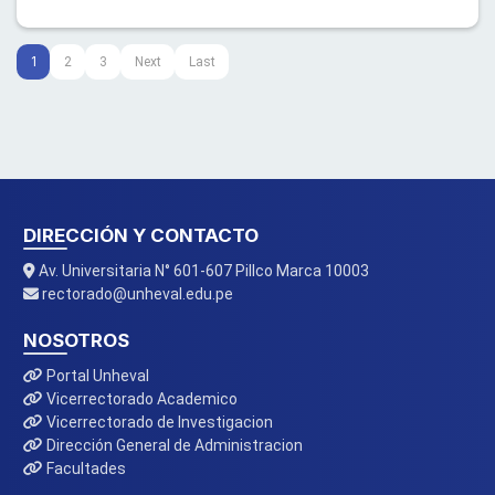
1
2
3
Next
Last
DIRECCIÓN Y CONTACTO
Av. Universitaria N° 601-607 Pillco Marca 10003
rectorado@unheval.edu.pe
NOSOTROS
Portal Unheval
Vicerrectorado Academico
Vicerrectorado de Investigacion
Dirección General de Administracion
Facultades