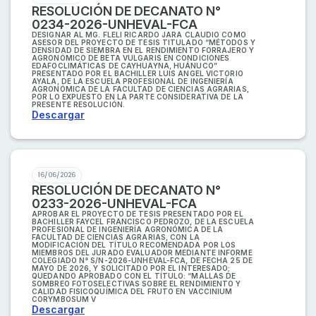
RESOLUCIÓN DE DECANATO N°
0234-2026-UNHEVAL-FCA
DESIGNAR AL MG. FLELI RICARDO JARA CLAUDIO COMO
ASESOR DEL PROYECTO DE TESIS TITULADO “MÉTODOS Y
DENSIDAD DE SIEMBRA EN EL RENDIMIENTO FORRAJERO Y
AGRONÓMICO DE BETA VULGARIS EN CONDICIONES
EDAFOCLIMÁTICAS DE CAYHUAYNA, HUÁNUCO”
PRESENTADO POR EL BACHILLER LUIS ANGEL VICTORIO
AYALA, DE LA ESCUELA PROFESIONAL DE INGENIERÍA
AGRONÓMICA DE LA FACULTAD DE CIENCIAS AGRARIAS,
POR LO EXPUESTO EN LA PARTE CONSIDERATIVA DE LA
PRESENTE RESOLUCIÓN.
Descargar
16/06/2026
RESOLUCIÓN DE DECANATO N°
0233-2026-UNHEVAL-FCA
APROBAR EL PROYECTO DE TESIS PRESENTADO POR EL
BACHILLER FAYCEL FRANCISCO PEDROZO, DE LA ESCUELA
PROFESIONAL DE INGENIERÍA AGRONÓMICA DE LA
FACULTAD DE CIENCIAS AGRARIAS, CON LA
MODIFICACIÓN DEL TÍTULO RECOMENDADA POR LOS
MIEMBROS DEL JURADO EVALUADOR MEDIANTE INFORME
COLEGIADO N° S/N-2026-UNHEVAL-FCA, DE FECHA 25 DE
MAYO DE 2026, Y SOLICITADO POR EL INTERESADO;
QUEDANDO APROBADO CON EL TÍTULO: “MALLAS DE
SOMBREO FOTOSELECTIVAS SOBRE EL RENDIMIENTO Y
CALIDAD FISICOQUÍMICA DEL FRUTO EN VACCINIUM
CORYMBOSUM V
Descargar